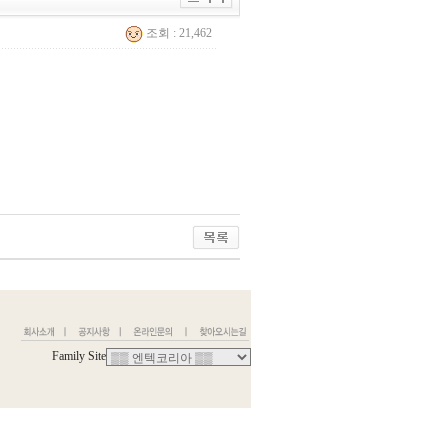
조회 : 21,462
Family Site